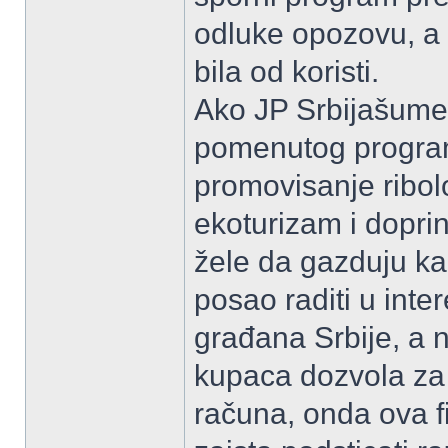
odluke opozovu, a 
bila od koristi.
Ako JP Srbijašume 
pomenutog program
promovisanje ribol
ekoturizam i doprin
žele da gazduju ka
posao raditi u inte
građana Srbije, a 
kupaca dozvola za 
računa, onda ova f