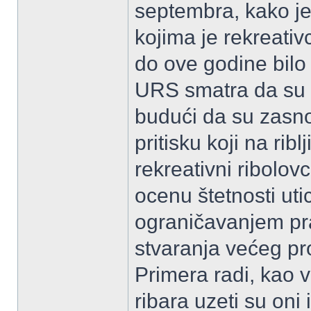
septembra, kako je
kojima je rekreati
do ove godine bilo
URS smatra da su 
budući da su zas
pritisku koji na rib
rekreativni ribolovc
ocenu štetnosti utic
ograničavanjem pra
stvaranja većeg pro
Primera radi, kao v
ribara uzeti su oni 