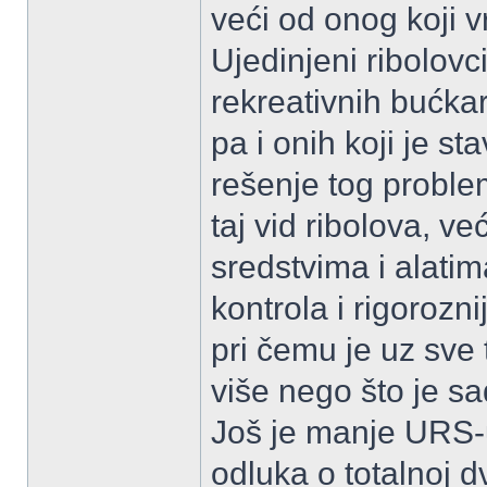
veći od onog koji vr
Ujedinjeni ribolovc
rekreativnih bućkar
pa i onih koji je st
rešenje tog proble
taj vid ribolova, 
sredstvima i alatim
kontrola i rigorozn
pri čemu je uz sve
više nego što je sa
Još je manje URS-
odluka o totalnoj 