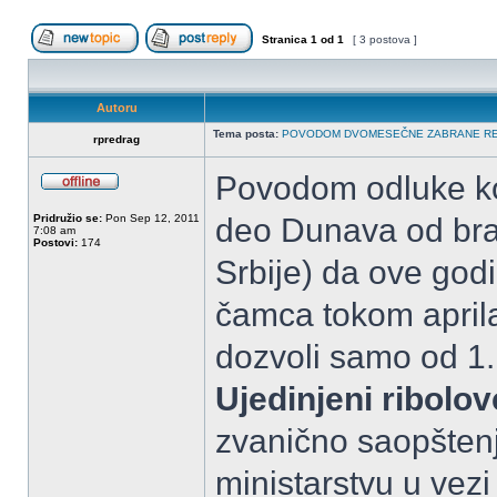
Stranica
1
od
1
[ 3 postova ]
Započni novu temu
Odgovori na temu
Autoru
Tema posta:
POVODOM DVOMESEČNE ZABRANE REKR
rpredrag
Povodom odluke ko
OffLine
Pridružio se:
Pon Sep 12, 2011
deo Dunava od bra
7:08 am
Postovi:
174
Srbije) da ove godi
čamca tokom aprila
dozvoli samo od 1.
Ujedinjeni ribolov
zvanično saopštenj
ministarstvu u vez