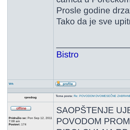
Prosle godine drzav
Tako da je sve upit
______________
Bistro
Vrh
Profil
Tema posta:
Re: POVODOM DVOMESEČNE ZABRANE 
rpredrag
SAOPŠTENJE UJE
OffLine
Pridružio se:
Pon Sep 12, 2011
POVODOM PROME
7:08 am
Postovi:
174