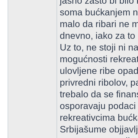
jasno zašto bi bilo
soma bućkanjem na
malo da ribari ne m
dnevno, iako za to
Uz to, ne stoji ni
mogućnosti rekreat
ulovljene ribe opad
privredni ribolov, p
trebalo da se finan
osporavaju podaci 
rekreativcima bućk
Srbijašume objjavl