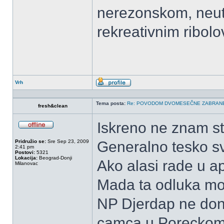
nerezonskom, neu
rekreativnim ribolo
Vrh
Profil
Tema posta:
Re: POVODOM DVOMESEČNE ZABRANE 
fresh&clean
Iskreno ne znam s
OffLine
Pridružio se:
Sre Sep 23, 2009
Generalno tesko svi
2:41 pm
Postovi:
5321
Lokacija:
Beograd-Donji
Ako alasi rade u ap
Milanovac
Mada ta odluka mo
NP Djerdap ne done
camca u Poreckom 