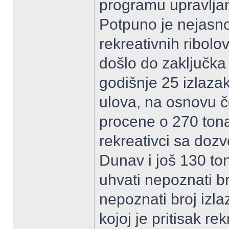
programu upravljan
Potpuno je nejasno
rekreativnih ribol
došlo do zaključka
godišnje 25 izlaza
ulova, na osnovu č
procene o 270 tona
rekreativci sa doz
Dunav i još 130 to
uhvati nepoznati b
nepoznati broj izl
kojoj je pritisak re