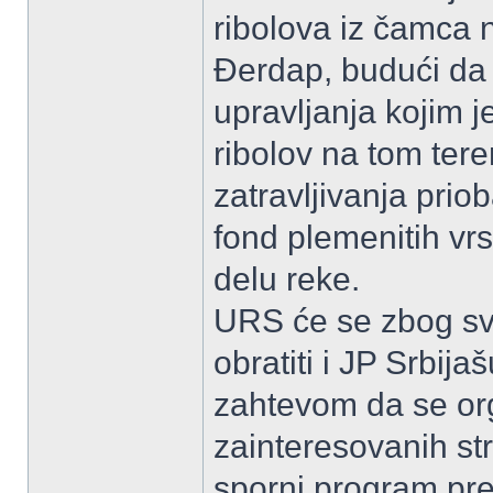
ribolova iz čamca
Đerdap, budući da
upravljanja kojim j
ribolov na tom ter
zatravljivanja priob
fond plemenitih vr
delu reke.
URS će se zbog s
obratiti i JP Srbij
zahtevom da se org
zainteresovanih st
sporni program pre