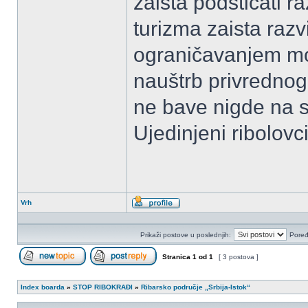
zaista podsticati r
turizma zaista razv
ograničavanjem mog
nauštrb privrednog 
ne bave nigde na s
Ujedinjeni ribolovci
Vrh
Profil
Prikaži postove u poslednjih:
Poređ
Stranica
1
od
1
[ 3 postova ]
Započni novu temu
Odgovori na temu
Index boarda
»
STOP RIBOKRAĐI
»
Ribarsko područje „Srbija-Istok“