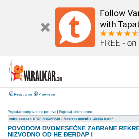
Follow Va
with Tapat
FREE - on
Registruj se
Prijavite se
Pogledaj neodgovorene postove
|
Pogledaj aktivne teme
Index boarda
»
STOP RIBOKRAĐI
»
Ribarsko područje „Srbija-Istok“
POVODOM DVOMESEČNE ZABRANE REKREA
NIZVODNO OD HE ĐERDAP I