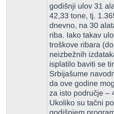
godišnji ulov 31 a
42,33 tone, tj. 1.3
dnevno, na 30 alata
riba. Iako takav ul
troškove ribara (do
neizbežnih izdataka
isplatilo baviti se
Srbijašume navodn
da ove godine mog
za isto područje –
Ukoliko su tačni p
godišnjem program