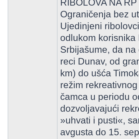
RIBOLOVA NA RP
Ograničenja bez u
Ujedinjeni ribolovc
odlukom korisnika
Srbijašume, da na 
reci Dunav, od gr
km) do ušća Timok
režim rekreativnog 
čamca u periodu od
dozvoljavajući rekr
»uhvati i pusti«, s
avgusta do 15. sep