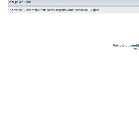
Ko je OnLine
Korisnika u ovom forumu: Nema registrovanih korisnika i 1 gost
Pokreće ga
phpB
Pre