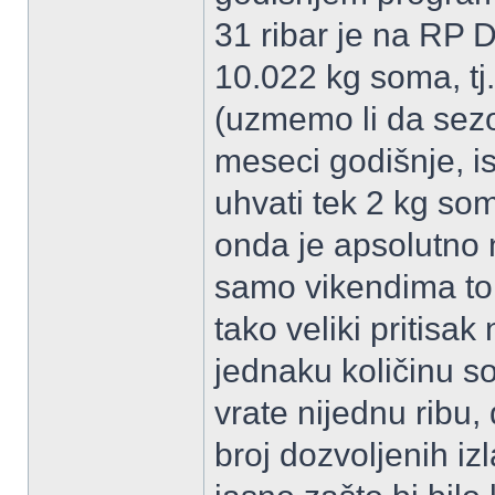
31 ribar je na RP 
10.022 kg soma, tj
(uzmemo li da sez
meseci godišnje, i
uhvati tek 2 kg som
onda je apsolutno 
samo vikendima tok
tako veliki pritisak 
jednaku količinu so
vrate nijednu ribu,
broj dozvoljenih iz