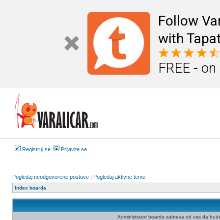
Follow Va
with Tapat
FREE - on
Registruj se
Prijavite se
Pogledaj neodgovorene postove
|
Pogledaj aktivne teme
Index boarda
Administrator boarda zahteva od vas da budete