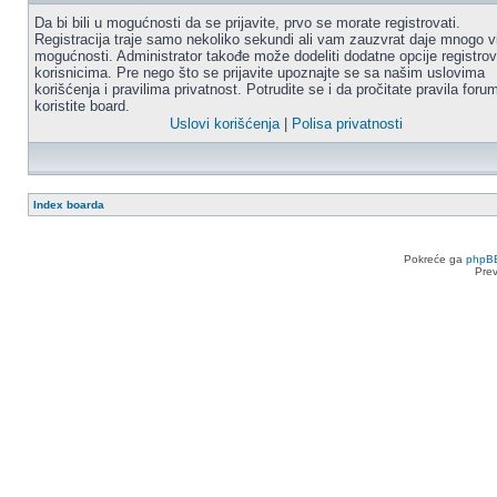
Da bi bili u mogućnosti da se prijavite, prvo se morate registrovati.
Registracija traje samo nekoliko sekundi ali vam zauzvrat daje mnogo v
mogućnosti. Administrator takođe može dodeliti dodatne opcije registro
korisnicima. Pre nego što se prijavite upoznajte se sa našim uslovima
korišćenja i pravilima privatnost. Potrudite se i da pročitate pravila for
koristite board.
Uslovi korišćenja
|
Polisa privatnosti
Index boarda
Pokreće ga
phpB
Pre